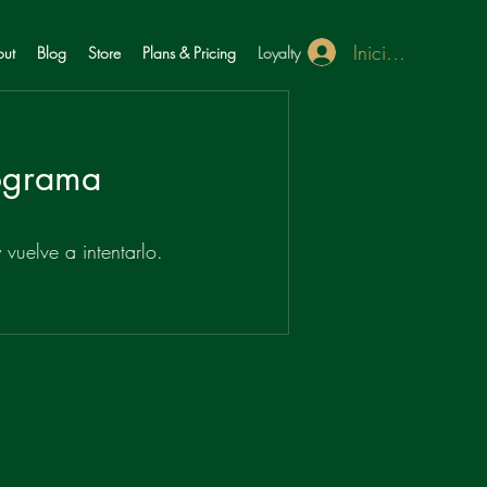
Iniciar sesión
ut
Blog
Store
Plans & Pricing
Loyalty
rograma
vuelve a intentarlo.